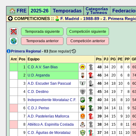
Categorías
FRE
2025-26
Temporadas
Federacio
y Torneos
COMPETICIONES ::
F. Madrid
-
1988-89
-
2.
Primera Regi
Temporada siguiente
Competición siguiente
Temporada anterior
Competición anterior
Primera Regional
- 03
[fase regular]
Ant
Pos
Equipo
Pts
PJ
PG
PE
PP
G
1
C.D. A.V. San Blas
48
34
20
8
6
6
2
U.D. Arganda
46
34
20
6
8
7
3
A.D. Escuder San Pascual
46
34
18
10
6
6
4
C.D. Destino
45
34
19
7
8
6
5
Independiente Moratalaz C.F.
40
34
16
8
10
5
6
C.D.J. Periso
39
34
14
11
9
5
7
A.D. Pastelerías Mallorca
39
34
15
9
10
6
8
Atlético A. Espinilla Coslada
38
34
15
8
11
4
9
C.D. Águilas de Moratalaz
37
34
13
11
10
5