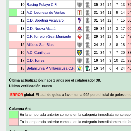
10
Racing Pelayo C.F.
35
34
14
7
13
7
11
A.D. Leonesa de Ventas
31
34
11
9
14
5
12
C.D. Sporting Vicálvaro
31
34
12
7
15
5
13
C.D. Nueva Alcalá
29
34
14
3
17
6
14
C.F. Torrejón-Seat Muniauto
29
34
12
5
17
4
15
Atlético San Blas
24
34
8
8
18
4
16
A.D. Canillejas
21
34
7
7
20
3
17
C.D. Torres
16
34
3
10
21
3
18
Betancunia P. Villaescusa C.F.
16
34
6
4
24
4
Última actualización
: hace 2 años por el
colaborador 38
.
Última verificación
: nunca.
ERROR
global
: El total de goles a favor suma 995 pero el total de goles en
Columna Ant
En la temporada anterior compite en la categoría inmediatamente supe
En la temporada anterior compite en la categoría inmediatamente infer