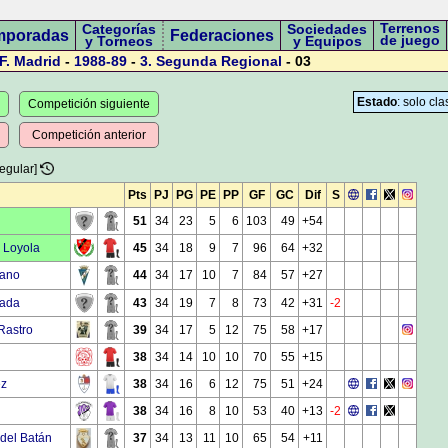
Terrenos
Categorías
Sociedades
mporadas
Federaciones
de juego
y Torneos
y Equipos
F. Madrid
-
1988-89
-
3.
Segunda Regional
- 03
Estado
: solo cla
Competición siguiente
Competición anterior
egular]
Pts
PJ
PG
PE
PP
GF
GC
Dif
S
51
34
23
5
6
103
49
+54
 Loyola
45
34
18
9
7
96
64
+32
cano
44
34
17
10
7
84
57
+27
rada
43
34
19
7
8
73
42
+31
-2
Rastro
39
34
17
5
12
75
58
+17
38
34
14
10
10
70
55
+15
ez
38
34
16
6
12
75
51
+24
38
34
16
8
10
53
40
+13
-2
 del Batán
37
34
13
11
10
65
54
+11