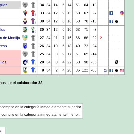
quez
34
34
14
6
14
51
64
-13
33
34
12
9
13
60
67
-7
30
34
12
6
16
63
78
-15
les
30
34
12
6
16
63
71
-8
a de Montijo
27
34
11
7
16
66
88
-22
-2
greso
26
34
10
6
18
49
73
-24
25
34
8
9
17
51
65
-14
llos
20
34
8
4
22
63
98
-35
8
34
2
4
28
36
122
-86
años por el
colaborador 38
.
r compite en la categoría inmediatamente superior.
 compite en la categoría inmediatamente inferior.
o.