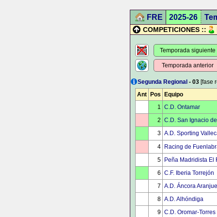
FRE
2025-26
Te
COMPETICIONES ::
Temporada siguiente
Temporada anterior
Segunda Regional
- 03
[fase r
Ant
Pos
Equipo
1
C.D. Ontamar
2
C.D. San Ignacio de
3
A.D. Sporting Valle
4
Racing de Fuenlab
5
Peña Madridista El 
6
C.F. Iberia Torrejón
7
A.D. Áncora Aranju
8
A.D. Alhóndiga
9
C.D. Oromar-Torres