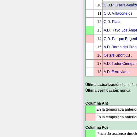
10
C.D.R. Usera-Veláz
11
C.D. Villaconejos
12
C.D. Plata
13
A.D. Rayo Los Ánge
14
C.D. Parque Eugeni
15
A.D. Barrio del Pro
16
Getafe Sport C.F.
17
A.D. Tudor Ciringani
18
A.D. Ferroviaria
Última actualización
: hace 2 
Última verificación
: nunca.
Columna Ant
En la temporada anterio
En la temporada anterior
Columna Pos
Plaza de ascenso direct