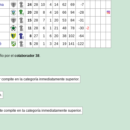
ana
24
28
10
4
14
62
69
-7
20
28
8
4
16
66
94
-28
15
28
7
1
20
53
84
-31
11
28
6
1
21
48
78
-30
-2
8
27
1
6
20
38
102
-64
é
5
28
1
3
24
19
141
-122
año por el
colaborador 38
.
r compite en la categoría inmediatamente superior.
o.
te compite en la categoría inmediatamente superior.