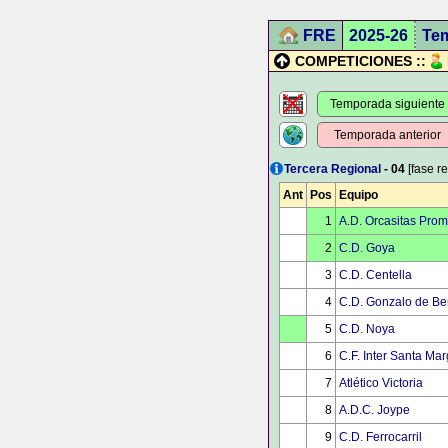
FRE
2025-26
Te
COMPETICIONES ::
Temporada siguiente
Temporada anterior
Tercera Regional
- 04
[fase re
Ant
Pos
Equipo
1
A.D. Orcasitas Pro
2
C.D. Goya
3
C.D. Centella
4
C.D. Gonzalo de Be
5
C.D. Noya
6
C.F. Inter Santa Mar
7
Atlético Victoria
8
A.D.C. Joype
9
C.D. Ferrocarril