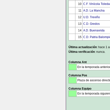
10
C.F. Vinícola Toled
11
A.D. La Mancha
12
U.D. Treviño
13
C.D. Gredos
14
A.D. Buenavista
15
C.D. Patria Balompi
Última actualización
: hace 1 
Última verificación
: nunca.
Columna Ant
En la temporada anterio
Columna Pos
Plaza de ascenso direct
Columna Equipo
En la temporada siguien