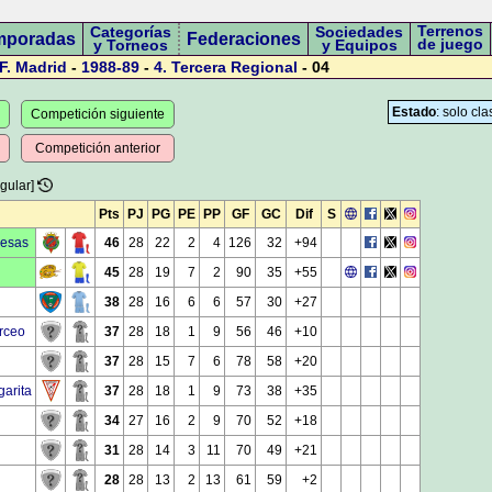
Terrenos
Categorías
Sociedades
mporadas
Federaciones
de juego
y Torneos
y Equipos
F. Madrid
-
1988-89
-
4.
Tercera Regional
- 04
Estado
: solo cla
Competición siguiente
Competición anterior
gular]
Pts
PJ
PG
PE
PP
GF
GC
Dif
S
mesas
46
28
22
2
4
126
32
+94
45
28
19
7
2
90
35
+55
38
28
16
6
6
57
30
+27
rceo
37
28
18
1
9
56
46
+10
37
28
15
7
6
78
58
+20
garita
37
28
18
1
9
73
38
+35
34
27
16
2
9
70
52
+18
31
28
14
3
11
70
49
+21
28
28
13
2
13
61
59
+2