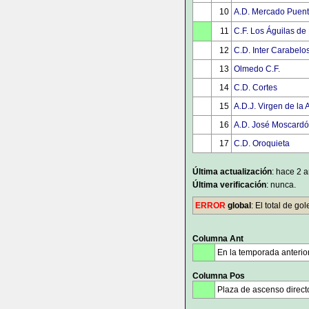
10
A.D. Mercado Puent
11
C.F. Los Águilas de
12
C.D. Inter Carabelo
13
Olmedo C.F.
14
C.D. Cortes
15
A.D.J. Virgen de la 
16
A.D. José Moscardó
17
C.D. Oroquieta
Última actualización
: hace 2 
Última verificación
: nunca.
ERROR
global
: El total de g
Columna Ant
En la temporada anterio
Columna Pos
Plaza de ascenso direct