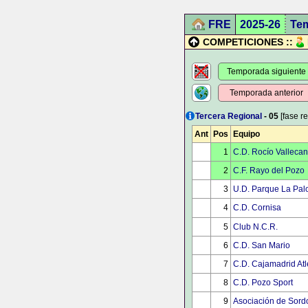
FRE
2025-26
Te
COMPETICIONES ::
Temporada siguiente
Temporada anterior
Tercera Regional
- 05
[fase re
Ant
Pos
Equipo
1
C.D. Rocío Valleca
2
C.F. Rayo del Pozo
3
U.D. Parque La Pa
4
C.D. Cornisa
5
Club N.C.R.
6
C.D. San Mario
7
C.D. Cajamadrid Atl
8
C.D. Pozo Sport
9
Asociación de Sor