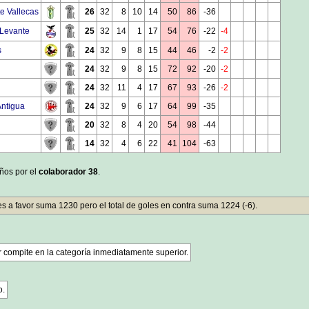
e Vallecas
26
32
8
10
14
50
86
-36
 Levante
25
32
14
1
17
54
76
-22
-4
s
24
32
9
8
15
44
46
-2
-2
24
32
9
8
15
72
92
-20
-2
24
32
11
4
17
67
93
-26
-2
Antigua
24
32
9
6
17
64
99
-35
20
32
8
4
20
54
98
-44
14
32
4
6
22
41
104
-63
años por el
colaborador 38
.
oles a favor suma 1230 pero el total de goles en contra suma 1224 (-6).
r compite en la categoría inmediatamente superior.
o.