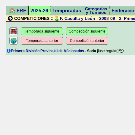
Categorías
FRE
2025-26
Temporadas
Federacio
y Torneos
COMPETICIONES ::
F. Castilla y León
-
2008-09
-
2.
Prime
Temporada siguiente
Competición siguiente
Temporada anterior
Competición anterior
Primera División Provincial de Aficionados
- Soria
[fase regular]