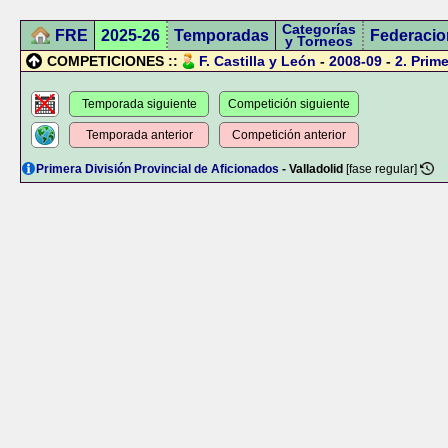
Categorías
FRE
2025-26
Temporadas
Federacio
y Torneos
COMPETICIONES ::
F. Castilla y León
-
2008-09
-
2.
Prime
Temporada siguiente
Competición siguiente
Temporada anterior
Competición anterior
Primera División Provincial de Aficionados
- Valladolid
[fase regular]