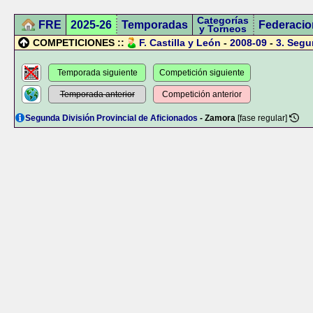
Categorías
FRE
2025-26
Temporadas
Federacio
y Torneos
COMPETICIONES ::
F. Castilla y León
-
2008-09
-
3.
Segun
Temporada siguiente
Competición siguiente
Temporada anterior
Competición anterior
Segunda División Provincial de Aficionados
- Zamora
[fase regular]