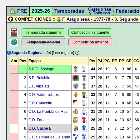
Categorías
FRE
2025-26
Temporadas
Federacio
y Torneos
COMPETICIONES ::
F. Aragonesa
-
1977-78
-
3.
Segunda 
Temporada siguiente
Competición siguiente
Temporada anterior
Competición anterior
Segunda Regional
- 04
[fase regular]
Ant
Pos
Equipo
Pts
PJ
PG
PE
PP
GF
GC
1
S.C.D. Sástago
44
28
19
6
3
86
41
2
S.D. Belchite
37
28
16
5
7
75
50
3
C.F. Albalate
37
28
16
5
7
59
47
4
C.D. Valderrobres
33
28
13
7
8
65
43
5
C.P. Calaceite
32
28
12
8
8
68
50
6
C.D. La Puebla de Híjar
31
28
13
5
10
57
51
7
C.D. Farlete
26
28
11
4
13
63
66
8
C.D. Caspe B
25
28
9
7
12
57
55
9
C.F. Samper de Calanda
25
28
10
5
13
60
75