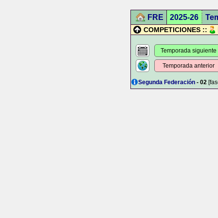
FRE
2025-26
Te
COMPETICIONES ::
Temporada siguiente
Temporada anterior
Segunda Federación
- 02
[fas