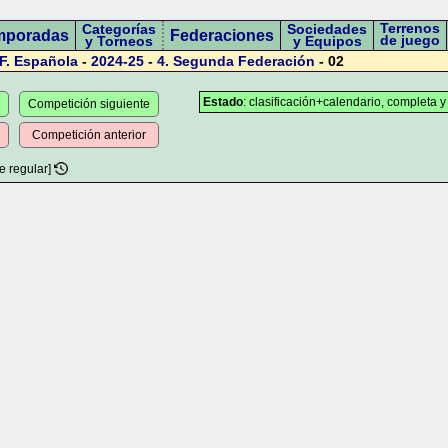
Terrenos
Categorías
Sociedades
mporadas
Federaciones
de juego
y Torneos
y Equipos
F. Española
-
2024-25
-
4.
Segunda Federación
- 02
Estado
: clasificación+calendario, completa y
Competición siguiente
Competición anterior
e regular]