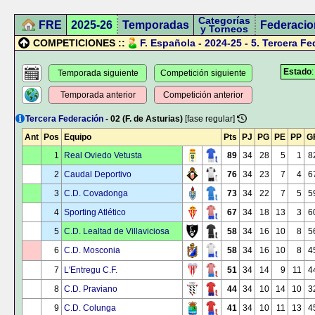
Categorías
FRE
2025-26
Temporadas
Federacio
y Torneos
COMPETICIONES ::
F. Española
-
2024-25
-
5.
Tercera Fe
Estado
Temporada siguiente
Competición siguiente
Temporada anterior
Competición anterior
Tercera Federación
- 02 (F. de Asturias)
[fase regular]
Ant
Pos
Equipo
Pts
PJ
PG
PE
PP
G
1
Real Oviedo Vetusta
89
34
28
5
1
8
2
Caudal Deportivo
76
34
23
7
4
6
3
C.D. Covadonga
73
34
22
7
5
5
4
Sporting Atlético
67
34
18
13
3
6
5
C.D. Lealtad de Villaviciosa
58
34
16
10
8
5
6
C.D. Mosconia
58
34
16
10
8
4
7
L'Entregu C.F.
51
34
14
9
11
4
8
C.D. Praviano
44
34
10
14
10
3
9
C.D. Colunga
41
34
10
11
13
4