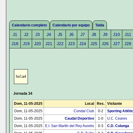
Calendario completo
Calendario por equipo
Tabla
J1
J2
J3
J4
J5
J6
J7
J8
J9
J10
J11
J18
J19
J20
J21
J22
J23
J24
J25
J26
J27
J28
hola4
Jornada 34
Dom, 11-05-2025
Local
Res.
Visitante
Dom, 11-05-2025
Condal Club
0-2
Sporting Atléti
Dom, 11-05-2025
Caudal Deportivo
1-0
U.C. Ceares
Dom, 11-05-2025
E.I. San Martín del Rey Aurelio
0-3
C.D. Colunga