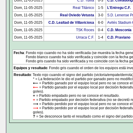
Dom, 11-05-2025
C.D. Tuilla
0-3
C.D. Covadong
Dom, 11-05-2025
Real Titánico
1-5
L'Entregu C.F.
Dom, 11-05-2025
Real Oviedo Vetusta
3-0
S.D. Lenense Pr
Dom, 11-05-2025
C.D. Lealtad de Villaviciosa
6-0
Avilés Stadium 
Dom, 11-05-2025
TSK Roces
0-4
C.D. Mosconia
Dom, 11-05-2025
Urraca C.F.
1-4
C.D. Praviano
Fecha
: Fondo rojo cuando no ha sido verificada (se muestra la fecha gene
Fondo blanco cuando ha sido verificada y coincide con la fecha ge
Fondo gris cuando ha sido verificada y no coincide con la fecha ge
Equipos y resultado
: Fondo gris cuando el orden de los equipos está inver
Resultado
: Texto rojo cuando el signo del partido (victoria/empate/derrota
* = La federación le dio el partido por ganado pero no modificó
⟵
= Partido ganado por el equipo local pero no se conoce el
⟵
= Partido ganado por el equipo local por decisión federati
goles).
=
= Partido empatado pero no se conoce el resultado.
=
= Partido empatado por decisión federativa (no se decretó r
⟶
= Partido perdido por el equipo local pero no se conoce el
⟶
= Partido perdido por el equipo local por decisión federat
goles).
?
= Se desconoce tanto el resultado como el signo del partido 