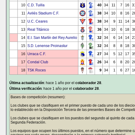
10
C.D. Tuilla
40
34
11
7
16
3
11
Avilés Stadium C.F.
38
34
10
8
16
2
12
U.C. Ceares
38
34
9
11
14
3
13
Real Titánico
36
34
10
6
18
3
14
E.I. San Martín del Rey Aurelio
32
34
6
14
14
2
15
S.D. Lenense Proinastur
32
34
8
8
18
3
16
Urraca C.F.
27
34
5
12
17
3
17
Condal Club
26
34
6
8
20
2
18
TSK Roces
9
34
1
6
27
1
Última actualización
: hace 1 año por el
colaborador 28
.
Última verificación
: hace 1 año por el
colaborador 28
.
Bases de competición (resumen):
Los clubes que se clasifiquen en el primer puesto de cada uno de los die
lo establecido en la Disposición Tercera de las presentes Bases de Competi
Los clubes que se clasifiquen en los puestos del segundo al quinto de cada 
Segunda Federación.
Los equipos que ocupen los últimos puestos, en el número que determine 