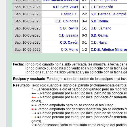
Sab, 10-05-2025
S.D. Atlético Albericia
4-2
C.D. Barquereño
Sab, 10-05-2025
A.D. Siete Villas
3-1
C.D. Tropezón
Sab, 10-05-2025
Castro F.C.
2-2
S.D. Barreda Balompié
Sab, 10-05-2025
C.D. Colindres
3-4
S.D. Torina
Sab, 10-05-2025
C.D. Revilla
1-1
U.D. Sámano
Sab, 10-05-2025
C.D. Bezana
0-3
S.D. Gama
Sab, 10-05-2025
C.D. Cayón
3-1
C.D. Naval
Sab, 10-05-2025
C.D. Monte
1-2
C.D.E. Atlético Minero
Fecha
: Fondo rojo cuando no ha sido verificada (se muestra la fecha gene
Fondo blanco cuando ha sido verificada y coincide con la fecha ge
Fondo gris cuando ha sido verificada y no coincide con la fecha ge
Equipos y resultado
: Fondo gris cuando el orden de los equipos está inver
Resultado
: Texto rojo cuando el signo del partido (victoria/empate/derrota
* = La federación le dio el partido por ganado pero no modificó
⟵
= Partido ganado por el equipo local pero no se conoce el
⟵
= Partido ganado por el equipo local por decisión federati
goles).
=
= Partido empatado pero no se conoce el resultado.
=
= Partido empatado por decisión federativa (no se decretó r
⟶
= Partido perdido por el equipo local pero no se conoce el
⟶
= Partido perdido por el equipo local por decisión federat
goles).
?
= Se desconoce tanto el resultado como el signo del partido 