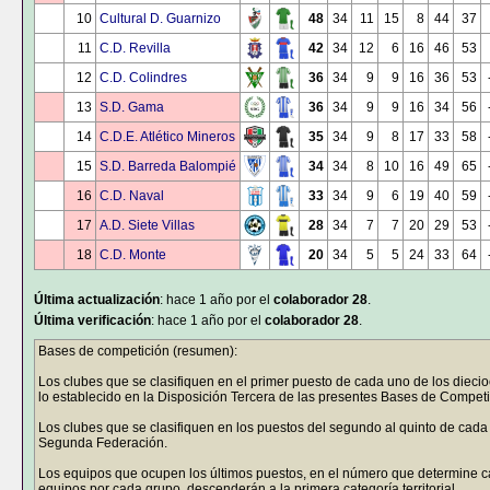
10
Cultural D. Guarnizo
48
34
11
15
8
44
37
11
C.D. Revilla
42
34
12
6
16
46
53
12
C.D. Colindres
36
34
9
9
16
36
53
13
S.D. Gama
36
34
9
9
16
34
56
14
C.D.E. Atlético Mineros
35
34
9
8
17
33
58
15
S.D. Barreda Balompié
34
34
8
10
16
49
65
16
C.D. Naval
33
34
9
6
19
40
59
17
A.D. Siete Villas
28
34
7
7
20
29
53
18
C.D. Monte
20
34
5
5
24
33
64
Última actualización
: hace 1 año por el
colaborador 28
.
Última verificación
: hace 1 año por el
colaborador 28
.
Bases de competición (resumen):
Los clubes que se clasifiquen en el primer puesto de cada uno de los die
lo establecido en la Disposición Tercera de las presentes Bases de Competi
Los clubes que se clasifiquen en los puestos del segundo al quinto de cada 
Segunda Federación.
Los equipos que ocupen los últimos puestos, en el número que determine 
equipos por cada grupo, descenderán a la primera categoría territorial.