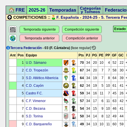
Categorías
FRE
2025-26
Temporadas
Federacio
y Torneos
COMPETICIONES ::
F. Española
-
2024-25
-
5.
Tercera Fe
Estado
Temporada siguiente
Competición siguiente
Temporada anterior
Competición anterior
Tercera Federación
- 03 (F. Cántabra)
[fase regular]
Ant
Pos
Equipo
Pts
PJ
PG
PE
PP
GF
GC
1
U.D. Sámano
70
34
20
10
4
52
22
2
C.D. Tropezón
67
34
20
7
7
58
30
3
S.D. Atlético Albericia
64
34
19
7
8
64
39
4
C.D. Cayón
62
34
19
5
10
61
41
5
Castro F.C.
59
34
16
11
7
45
26
6
C.F. Vimenor
57
34
17
6
11
63
42
7
C.D. Bezana
54
34
15
9
10
46
41
8
S.D. Torina
50
34
14
8
12
49
44
9
C.D. Barquereño
49
34
13
10
11
60
59