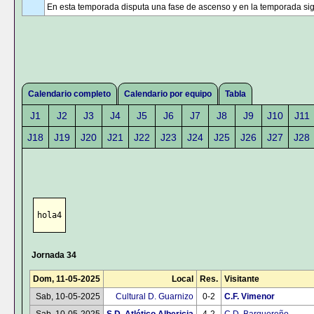
En esta temporada disputa una fase de ascenso y en la temporada sig
Calendario completo
Calendario por equipo
Tabla
J1
J2
J3
J4
J5
J6
J7
J8
J9
J10
J11
J18
J19
J20
J21
J22
J23
J24
J25
J26
J27
J28
hola4
Jornada 34
Dom, 11-05-2025
Local
Res.
Visitante
Sab, 10-05-2025
Cultural D. Guarnizo
0-2
C.F. Vimenor