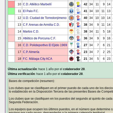
10
C.D. Atlético Marbellí
42
34
11
9
14
11
El Palo F.C.
41
34
10
11
13
12
U.D. Ciudad de Torredonjimeno
40
34
10
10
14
13
C.F. Arenas de Armilla C.D.
38
34
9
11
14
14
Martos C.D.
38
34
11
5
18
15
Atlético de Porcuna C.F.
36
34
9
9
16
16
C.D. Polideportivo El Ejido 1969
27
34
7
6
21
17
C.P. Almería
23
34
7
2
25
18
F.C. Málaga City ACA
21
34
5
6
23
Última actualización
: hace 1 año por el
colaborador 28
.
Última verificación
: hace 1 año por el
colaborador 28
.
Bases de competición (resumen):
Los clubes que se clasifiquen en el primer puesto de cada uno de los die
lo establecido en la Disposición Tercera de las presentes Bases de Competi
Los clubes que se clasifiquen en los puestos del segundo al quinto de cada 
Segunda Federación.
Los equipos que ocupen los últimos puestos, en el número que determine 
equipos por cada grupo, descenderán a la primera categoría territorial.