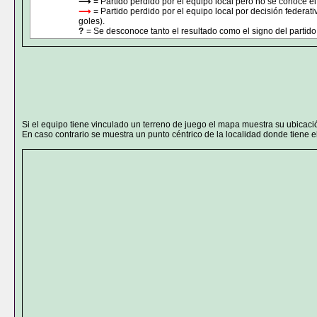
⟶
= Partido perdido por el equipo local pero no se conoce el
⟶
= Partido perdido por el equipo local por decisión federat
goles).
?
= Se desconoce tanto el resultado como el signo del partido 
Si el equipo tiene vinculado un terreno de juego el mapa muestra su ubicaci
En caso contrario se muestra un punto céntrico de la localidad donde tiene el