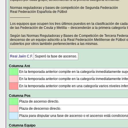
Normas reguladoras y bases de competición de Segunda Federación
Real Federación Española de Fútbol
__________
Los equipos que ocupen los tres últimos puestos en la clasificación de cada
de las Federación de Ceuta y Melilla – descenderán a la primera categoría ter
Según las Normas Reguladoras y Bases de Competición de Tercera Federació
descenso de un equipo adscrito a la Real Federación Melillense de Fútbol 
cubiertos por otros también pertenecientes a las mismas.
En cualquiera de los dos casos, el derecho de ascenso quedará enervado 
equipo de la Real Federación Melillense de Fútbol o de la Real Federación 
Real Jaén C.F.
Superó la fase de ascenso.
Si los grupos 9 y 10 de Tercera Federación, tras consumarse los ascensos y
Columna Ant
con un número de equipos superior a los establecidos para la competición 
Tercera División RFEF correspondiente, los equipos que ocupen los puestos
En la temporada anterior compite en la categoría inmediatamente supe
puntuación, quedando los grupos finalmente constituidos por dieciocho equ
En la temporada anterior compite en la categoría inmediatamente infer
Circular nº 9 de la Real Federación Andaluza de Fútbol.
En la temporada anterior compite en una categoría varios niveles inferi
Sevilla, 25 de julio de 2024.
Columna Pos
Plaza de ascenso directo.
Plaza de descenso directo.
Plaza para disputar una fase de ascenso o el ascenso está condicion
Columna Equipo