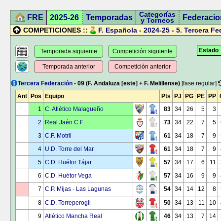
Categorías
FRE
2025-26
Temporadas
Federacio
y Torneos
COMPETICIONES ::
F. Española
-
2024-25
-
5.
Tercera Fe
Estado
Temporada siguiente
Competición siguiente
Temporada anterior
Competición anterior
Tercera Federación
- 09 (F. Andaluza [este] + F. Melillense)
[fase regular]
Ant
Pos
Equipo
Pts
PJ
PG
PE
PP
1
C. Atlético Malagueño
83
34
26
5
3
2
Real Jaén C.F.
73
34
22
7
5
3
C.F. Motril
61
34
18
7
9
4
U.D. Torre del Mar
61
34
18
7
9
5
C.D. Huétor Tájar
57
34
17
6
11
6
C.D. Huétor Vega
57
34
16
9
9
7
C.P. Mijas - Las Lagunas
54
34
14
12
8
8
C.D. Torreperogil
50
34
13
11
10
9
Atlético Mancha Real
46
34
13
7
14