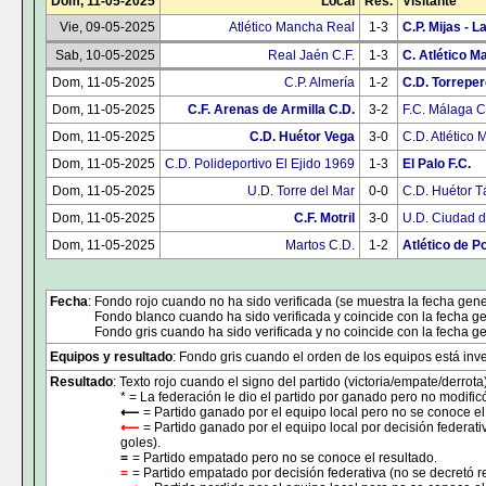
Dom, 11-05-2025
Local
Res.
Visitante
Vie, 09-05-2025
Atlético Mancha Real
1-3
C.P. Mijas - 
Sab, 10-05-2025
Real Jaén C.F.
1-3
C. Atlético M
Dom, 11-05-2025
C.P. Almería
1-2
C.D. Torreper
Dom, 11-05-2025
C.F. Arenas de Armilla C.D.
3-2
F.C. Málaga C
Dom, 11-05-2025
C.D. Huétor Vega
3-0
C.D. Atlético 
Dom, 11-05-2025
C.D. Polideportivo El Ejido 1969
1-3
El Palo F.C.
Dom, 11-05-2025
U.D. Torre del Mar
0-0
C.D. Huétor T
Dom, 11-05-2025
C.F. Motril
3-0
U.D. Ciudad 
Dom, 11-05-2025
Martos C.D.
1-2
Atlético de P
Fecha
: Fondo rojo cuando no ha sido verificada (se muestra la fecha gene
Fondo blanco cuando ha sido verificada y coincide con la fecha ge
Fondo gris cuando ha sido verificada y no coincide con la fecha ge
Equipos y resultado
: Fondo gris cuando el orden de los equipos está inver
Resultado
: Texto rojo cuando el signo del partido (victoria/empate/derrota
* = La federación le dio el partido por ganado pero no modificó
⟵
= Partido ganado por el equipo local pero no se conoce el
⟵
= Partido ganado por el equipo local por decisión federati
goles).
=
= Partido empatado pero no se conoce el resultado.
=
= Partido empatado por decisión federativa (no se decretó r