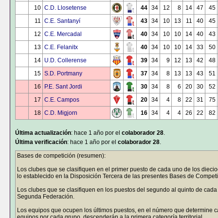
10
C.D. Llosetense
44
34
12
8
14
47
45
11
C.E. Santanyí
43
34
10
13
11
40
45
12
C.E. Mercadal
40
34
10
10
14
40
43
13
C.E. Felanitx
40
34
10
10
14
33
50
14
U.D. Collerense
39
34
9
12
13
42
48
15
S.D. Portmany
37
34
8
13
13
43
51
16
P.E. Sant Jordi
30
34
8
6
20
30
52
17
C.E. Campos
20
34
4
8
22
31
75
18
C.D. Migjorn
16
34
4
4
26
22
82
Última actualización
: hace 1 año por el
colaborador 28
.
Última verificación
: hace 1 año por el
colaborador 28
.
Bases de competición (resumen):
Los clubes que se clasifiquen en el primer puesto de cada uno de los die
lo establecido en la Disposición Tercera de las presentes Bases de Competi
Los clubes que se clasifiquen en los puestos del segundo al quinto de cada 
Segunda Federación.
Los equipos que ocupen los últimos puestos, en el número que determine 
equipos por cada grupo, descenderán a la primera categoría territorial.