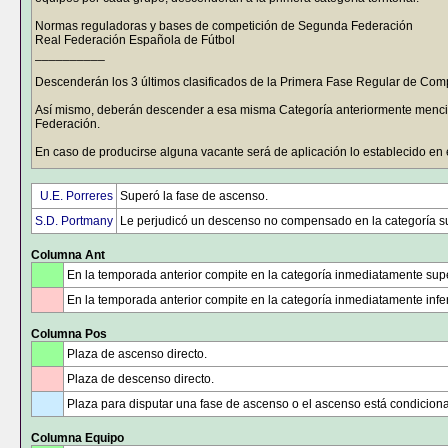
Normas reguladoras y bases de competición de Segunda Federación
Real Federación Española de Fútbol
__________
Descenderán los 3 últimos clasificados de la Primera Fase Regular de Comp
Así mismo, deberán descender a esa misma Categoría anteriormente menc
Federación.
En caso de producirse alguna vacante será de aplicación lo establecido en 
Normas Competición. Tercera Federación.
Federació de Futbol de les Illes Balears.
U.E. Porreres
Superó la fase de ascenso.
S.D. Portmany
Le perjudicó un descenso no compensado en la categoría su
Columna Ant
En la temporada anterior compite en la categoría inmediatamente supe
En la temporada anterior compite en la categoría inmediatamente infer
Columna Pos
Plaza de ascenso directo.
Plaza de descenso directo.
Plaza para disputar una fase de ascenso o el ascenso está condicion
Columna Equipo