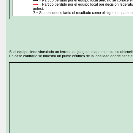
⟶
= Partido perdido por el equipo local pero no se conoce el
⟶
= Partido perdido por el equipo local por decisión federat
goles).
?
= Se desconoce tanto el resultado como el signo del partido 
Si el equipo tiene vinculado un terreno de juego el mapa muestra su ubicaci
En caso contrario se muestra un punto céntrico de la localidad donde tiene el