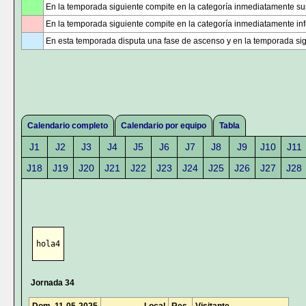
En la temporada siguiente compite en la categoría inmediatamente sup
En la temporada siguiente compite en la categoría inmediatamente infe
En esta temporada disputa una fase de ascenso y en la temporada sig
Calendario completo
Calendario por equipo
Tabla
J1
J2
J3
J4
J5
J6
J7
J8
J9
J10
J11
J18
J19
J20
J21
J22
J23
J24
J25
J26
J27
J28
hola4
Jornada 34