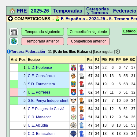
Categorías
FRE
2025-26
Temporadas
Federacio
y Torneos
COMPETICIONES ::
F. Española
-
2024-25
-
5.
Tercera Fe
Estado
Temporada siguiente
Competición siguiente
Temporada anterior
Competición anterior
Tercera Federación
- 11 (F. de les Illes Balears)
[fase regular]
Ant
Pos
Equipo
Pts
PJ
PG
PE
PP
GF
GC
1
U.D. Poblense
72
34
22
6
6
47
17
2
C.E. Constància
67
34
18
13
3
55
31
3
S.D. Formentera
66
34
19
9
6
68
34
4
U.E. Porreres
62
34
17
11
6
51
32
5
S.E. Penya Independent
58
34
17
7
10
59
34
6
C.F. Platges de Calvià
54
34
14
12
8
51
37
7
C.D. Manacor
51
34
13
12
9
54
36
8
U.E. Alcúdia
47
34
13
8
13
51
53
9
C.D. Binissalem
47
34
13
8
13
35
34