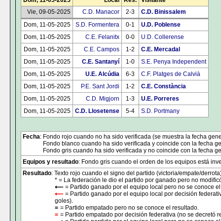
Dom, 11-05-2025
Local
Res.
Visitante
Vie, 09-05-2025
C.D. Manacor
2-3
C.D. Binissalem
Dom, 11-05-2025
S.D. Formentera
0-1
U.D. Poblense
Dom, 11-05-2025
C.E. Felanitx
0-0
U.D. Collerense
Dom, 11-05-2025
C.E. Campos
1-2
C.E. Mercadal
Dom, 11-05-2025
C.E. Santanyí
1-0
S.E. Penya Independent
Dom, 11-05-2025
U.E. Alcúdia
6-3
C.F. Platges de Calvià
Dom, 11-05-2025
P.E. Sant Jordi
1-2
C.E. Constància
Dom, 11-05-2025
C.D. Migjorn
1-3
U.E. Porreres
Dom, 11-05-2025
C.D. Llosetense
5-4
S.D. Portmany
Fecha
: Fondo rojo cuando no ha sido verificada (se muestra la fecha gene
Fondo blanco cuando ha sido verificada y coincide con la fecha ge
Fondo gris cuando ha sido verificada y no coincide con la fecha ge
Equipos y resultado
: Fondo gris cuando el orden de los equipos está inver
Resultado
: Texto rojo cuando el signo del partido (victoria/empate/derrota
* = La federación le dio el partido por ganado pero no modificó
⟵
= Partido ganado por el equipo local pero no se conoce el
⟵
= Partido ganado por el equipo local por decisión federati
goles).
=
= Partido empatado pero no se conoce el resultado.
=
= Partido empatado por decisión federativa (no se decretó r