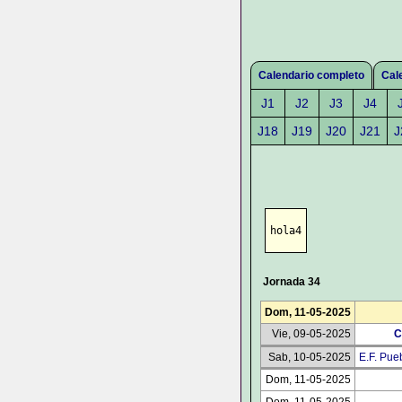
Calendario completo
Cal
J1
J2
J3
J4
J18
J19
J20
J21
J
hola4
Jornada 34
Dom, 11-05-2025
Vie, 09-05-2025
C
Sab, 10-05-2025
E.F. Pue
Dom, 11-05-2025