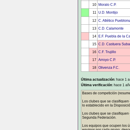
10
Moralo C.P.
11
U.D. Montijo
12
C. Atlético Pueblon
13
C.D. Calamonte
14
E.F. Puebla de la C
15
C.D. Castuera Suba
16
C.F. Trujillo
17
Arroyo C.P.
18
Olivenza F.C.
Última actualización
: hace 1 
Última verificación
: hace 1 añ
Bases de competición (resume
Los clubes que se clasifiquen
lo establecido en la Disposic
Los clubes que se clasifiquen
Segunda Federación.
Los equipos que ocupen los ú
equipos por cada grupo, descen