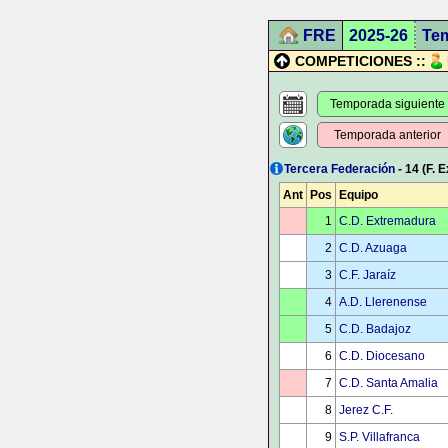
FRE
2025-26
Te
COMPETICIONES ::
Temporada siguiente
Temporada anterior
Tercera Federación
- 14 (F. 
Ant
Pos
Equipo
1
C.D. Extremadura
2
C.D. Azuaga
3
C.F. Jaraíz
4
A.D. Llerenense
5
C.D. Badajoz
6
C.D. Diocesano
7
C.D. Santa Amalia
8
Jerez C.F.
9
S.P. Villafranca