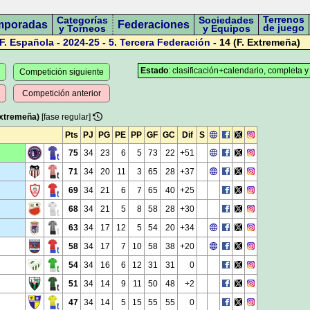
Terrenos
Categorías
Sociedades
mporadas
Federaciones
de juego
y Torneos
y Equipos
F. Española
-
2024-25
-
5.
Tercera Federación
- 14 (F. Extremeña)
Estado
: clasificación+calendario, completa y
Competición siguiente
Competición anterior
Extremeña)
[fase regular]
Pts
PJ
PG
PE
PP
GF
GC
Dif
S
75
34
23
6
5
73
22
+51
71
34
20
11
3
65
28
+37
69
34
21
6
7
65
40
+25
68
34
21
5
8
58
28
+30
63
34
17
12
5
54
20
+34
58
34
17
7
10
58
38
+20
54
34
16
6
12
31
31
0
51
34
14
9
11
50
48
+2
47
34
14
5
15
55
55
0