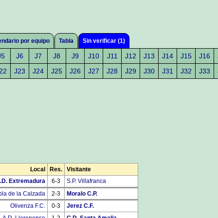
endario por equipo
Tabla
Sin verificar (1)
J5
J6
J7
J8
J9
J10
J11
J12
J13
J14
J15
J16
22
J23
J24
J25
J26
J27
J28
J29
J30
J31
J32
J33
Local
Res.
Visitante
.D. Extremadura
6-3
S.P. Villafranca
bla de la Calzada
2-3
Moralo C.P.
Olivenza F.C.
0-3
Jerez C.F.