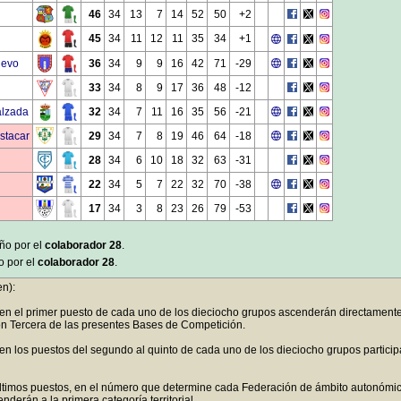
46
34
13
7
14
52
50
+2
45
34
11
12
11
35
34
+1
uevo
36
34
9
9
16
42
71
-29
33
34
8
9
17
36
48
-12
alzada
32
34
7
11
16
35
56
-21
stacar
29
34
7
8
19
46
64
-18
28
34
6
10
18
32
63
-31
22
34
5
7
22
32
70
-38
17
34
3
8
23
26
79
-53
año por el
colaborador 28
.
o por el
colaborador 28
.
n):
 en el primer puesto de cada uno de los dieciocho grupos ascenderán directamen
ión Tercera de las presentes Bases de Competición.
 en los puestos del segundo al quinto de cada uno de los dieciocho grupos particip
ltimos puestos, en el número que determine cada Federación de ámbito autonómic
derán a la primera categoría territorial.