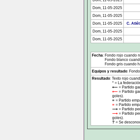
Dom, 11-05-2025
Dom, 11-05-2025
Dom, 11-05-2025
Dom, 11-05-2025
C. Atlé
Dom, 11-05-2025
Dom, 11-05-2025
Fecha
: Fondo rojo cuando no
Fondo blanco cuando 
Fondo gris cuando ha
Equipos y resultado
: Fondo
Resultado
: Texto rojo cuand
* = La federació
⟵
= Partido ga
⟵
= Partido ga
goles).
=
= Partido emp
=
= Partido empa
⟶
= Partido pe
⟶
= Partido pe
goles).
?
= Se desconoce