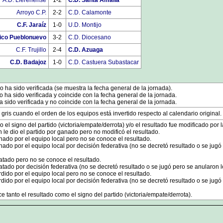
A.D. Llerenense
1-2
C.D. Santa Amalia
Arroyo C.P.
2-2
C.D. Calamonte
C.F. Jaraíz
1-0
U.D. Montijo
tico Pueblonuevo
3-2
C.D. Diocesano
C.F. Trujillo
2-4
C.D. Azuaga
C.D. Badajoz
1-0
C.D. Castuera Subastacar
 ha sido verificada (se muestra la fecha general de la jornada).
ha sido verificada y coincide con la fecha general de la jornada.
 sido verificada y no coincide con la fecha general de la jornada.
 gris cuando el orden de los equipos está invertido respecto al calendario original.
o el signo del partido (victoria/empate/derrota) y/o el resultado fue modificado por 
n le dio el partido por ganado pero no modificó el resultado.
nado por el equipo local pero no se conoce el resultado.
nado por el equipo local por decisión federativa (no se decretó resultado o se jugó
atado pero no se conoce el resultado.
tado por decisión federativa (no se decretó resultado o se jugó pero se anularon l
rdido por el equipo local pero no se conoce el resultado.
rdido por el equipo local por decisión federativa (no se decretó resultado o se jugó
 tanto el resultado como el signo del partido (victoria/empate/derrota).