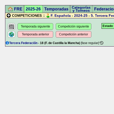
Categorías
FRE
2025-26
Temporadas
Federacio
y Torneos
COMPETICIONES ::
F. Española
-
2024-25
-
5.
Tercera Fe
Estado
Temporada siguiente
Competición siguiente
Temporada anterior
Competición anterior
Tercera Federación
- 18 (F. de Castilla la Mancha)
[fase regular]