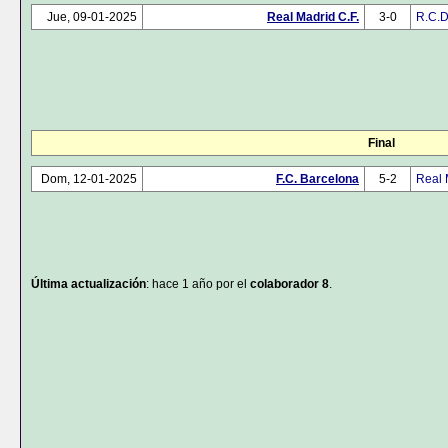
Jue, 09-01-2025
Real Madrid C.F.
3-0
R.C.D
Final
Dom, 12-01-2025
F.C. Barcelona
5-2
Real 
Última actualización
: hace 1 año por el
colaborador 8
.