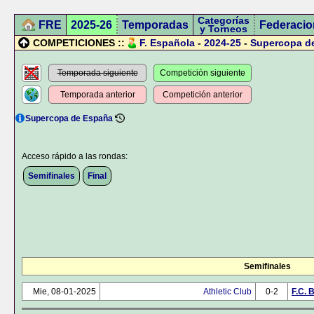
Categorías
FRE
2025-26
Temporadas
Federacio
y Torneos
COMPETICIONES ::
F. Española
-
2024-25
-
Supercopa d
Temporada siguiente
Competición siguiente
Temporada anterior
Competición anterior
Supercopa de España
Acceso rápido a las rondas:
Semifinales
Final
Semifinales
Mie, 08-01-2025
Athletic Club
0-2
F.C. 