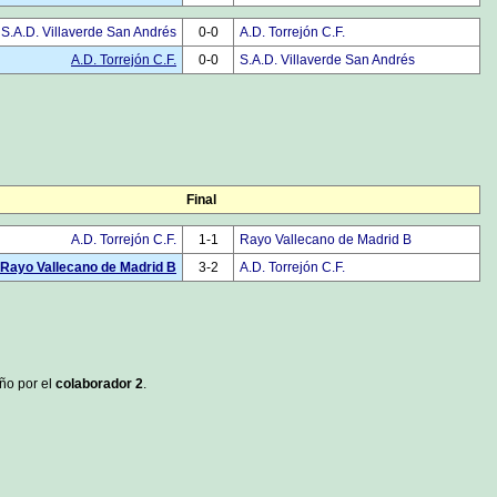
S.A.D. Villaverde San Andrés
0-0
A.D. Torrejón C.F.
A.D. Torrejón C.F.
0-0
S.A.D. Villaverde San Andrés
Final
A.D. Torrejón C.F.
1-1
Rayo Vallecano de Madrid B
Rayo Vallecano de Madrid B
3-2
A.D. Torrejón C.F.
año por el
colaborador 2
.