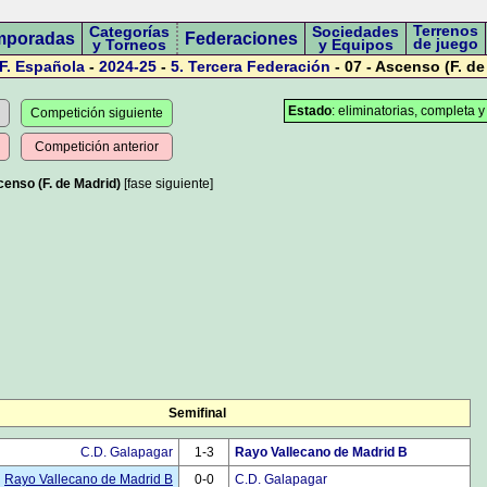
Terrenos
Categorías
Sociedades
mporadas
Federaciones
de juego
y Torneos
y Equipos
F. Española
-
2024-25
-
5.
Tercera Federación
- 07 - Ascenso (F. de
Estado
: eliminatorias, completa y
Competición siguiente
Competición anterior
censo (F. de Madrid)
[fase siguiente]
Semifinal
C.D. Galapagar
1-3
Rayo Vallecano de Madrid B
Rayo Vallecano de Madrid B
0-0
C.D. Galapagar