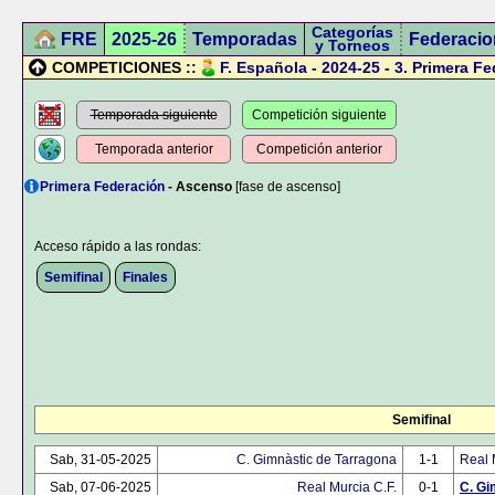
Categorías
FRE
2025-26
Temporadas
Federacio
y Torneos
COMPETICIONES ::
F. Española
-
2024-25
-
3.
Primera Fe
Temporada siguiente
Competición siguiente
Temporada anterior
Competición anterior
Primera Federación
- Ascenso
[fase de ascenso]
Acceso rápido a las rondas:
Semifinal
Finales
Semifinal
Sab, 31-05-2025
C. Gimnàstic de Tarragona
1-1
Real 
Sab, 07-06-2025
Real Murcia C.F.
0-1
C. Gi