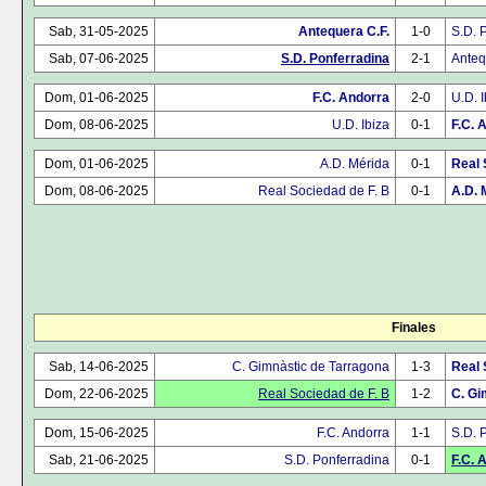
Sab, 31-05-2025
Antequera C.F.
1-0
S.D. 
Sab, 07-06-2025
S.D. Ponferradina
2-1
Anteq
Dom, 01-06-2025
F.C. Andorra
2-0
U.D. I
Dom, 08-06-2025
U.D. Ibiza
0-1
F.C. 
Dom, 01-06-2025
A.D. Mérida
0-1
Real 
Dom, 08-06-2025
Real Sociedad de F. B
0-1
A.D. 
Finales
Sab, 14-06-2025
C. Gimnàstic de Tarragona
1-3
Real 
Dom, 22-06-2025
Real Sociedad de F. B
1-2
C. Gi
Dom, 15-06-2025
F.C. Andorra
1-1
S.D. 
Sab, 21-06-2025
S.D. Ponferradina
0-1
F.C. 