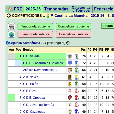
Categorías
FRE
2025-26
Temporadas
Federacio
y Torneos
COMPETICIONES ::
F. Castilla La Mancha
-
2015-16
-
3.
S
Estado
Temporada siguiente
Competición siguiente
Temporada anterior
Competición anterior
Segunda Autonómica
- 04
[fase regular]
Ant
Pos
Equipo
Pts
PJ
PG
PE
PP
G
1
C.D. Velada
76
34
23
7
4
6
2
C.D.E. Casarrubios Balompié
72
34
23
3
8
8
3
Atlético Navahermosa C.F.
66
34
21
3
10
7
4
A.B. Novés
61
34
19
4
11
7
5
C.D. Polán
58
34
16
10
8
7
6
C.F. Rayo
54
34
16
6
12
8
7
C.D.E. Oropesa
51
34
15
6
13
7
8
C.D. Juventud Torreña
49
34
13
10
11
7
9
C.D. Cazalegas
49
34
14
7
13
5