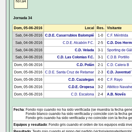
hola4
Jornada 34
Dom, 05-06-2016
Local
Res.
Visitante
Sab, 04-06-2016
C.D.E. Casarrubios Balompié
1-0
C.F. Méntrida
Sab, 04-06-2016
C.D.E. Alcabón F.C.
2-5
C.D. Dos Her
Sab, 04-06-2016
C.D. Velada
3-1
Sporting de Gá
Sab, 04-06-2016
C.D. Las Colonias F.C.
3-1
C.D.B. Portillo
Dom, 05-06-2016
C.D. Polán
2-1
C.D. Calera B
Dom, 05-06-2016
C.D.E. Santa Cruz de Retamar
2-3
C.D. Juventud 
Dom, 05-06-2016
C.D. Cazalegas
4-0
C.F. Rayo
Dom, 05-06-2016
C.D.E. Oropesa
3-2
Atlético Navah
Dom, 05-06-2016
C.D. Escalona
2-4
A.B. Novés
Fecha
: Fondo rojo cuando no ha sido verificada (se muestra la fecha gene
Fondo blanco cuando ha sido verificada y coincide con la fecha ge
Fondo gris cuando ha sido verificada y no coincide con la fecha ge
Equipos y resultado
: Fondo gris cuando el orden de los equipos está inver
Resultado
: Texto rojo cuando el signo del partido (victoria/empate/derrota