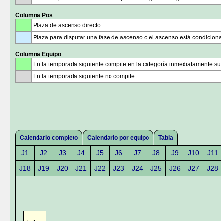
Columna Pos
Plaza de ascenso directo.
Plaza para disputar una fase de ascenso o el ascenso está condicion
Columna Equipo
En la temporada siguiente compite en la categoría inmediatamente sup
En la temporada siguiente no compite.
Calendario completo
Calendario por equipo
Tabla
J1
J2
J3
J4
J5
J6
J7
J8
J9
J10
J11
J18
J19
J20
J21
J22
J23
J24
J25
J26
J27
J28