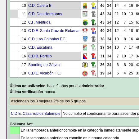
10
C.D. Calera B
46
34
14
4
16
6
11
C.D. Dos Hermanas
43
34
11
10
13
6
12
C.F. Méntrida
43
34
12
7
15
6
13
C.D.E. Santa Cruz de Retamar
40
34
12
4
18
6
14
C.D. Las Colonias F.C.
38
34
10
8
16
4
15
C.D. Escalona
37
34
10
7
17
4
16
C.D.B. Portillo
31
34
7
10
17
3
17
Sporting de Gálvez
26
34
6
8
20
4
18
C.D.E. Alcabón F.C.
19
34
5
4
25
3
Última actualización
: hace 9 años por el
administrador
.
Última verificación
: nunca.
Ascienden los 3 mejores 2ºs de los 5 grupos.
C.D.E. Casarrubios Balompié
No cumplió el condicionante para ascender pe
Columna Ant
En la temporada anterior compite en la categoría inmediatamente supe
En la temporada anterior no compite en ninguna categoría.