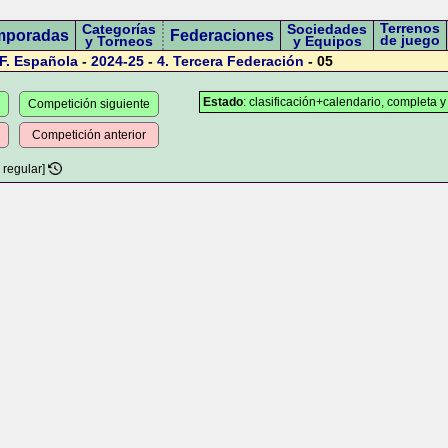
Terrenos
Categorías
Sociedades
mporadas
Federaciones
de juego
y Torneos
y Equipos
F. Española
-
2024-25
-
4.
Tercera Federación
- 05
Estado
: clasificación+calendario, completa y
Competición siguiente
Competición anterior
 regular]