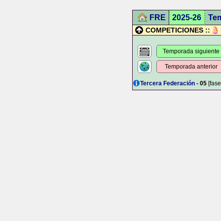
FRE
2025-26
Te
COMPETICIONES ::
Temporada siguiente
Temporada anterior
Tercera Federación
- 05
[fase