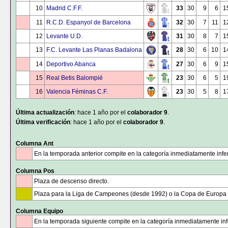
10
Madrid C.F.F.
33
30
9
6
1
11
R.C.D. Espanyol de Barcelona
32
30
7
11
1
12
Levante U.D.
31
30
8
7
1
13
F.C. Levante Las Planas Badalona
28
30
6
10
1
14
Deportivo Abanca
27
30
6
9
1
15
Real Betis Balompié
23
30
6
5
1
16
Valencia Féminas C.F.
23
30
5
8
1
Última actualización
: hace 1 año por el
colaborador 9
.
Última verificación
: hace 1 año por el
colaborador 9
.
Columna Ant
En la temporada anterior compite en la categoría inmediatamente infer
Columna Pos
Plaza de descenso directo.
Plaza para la Liga de Campeones (desde 1992) o la Copa de Europa
Columna Equipo
En la temporada siguiente compite en la categoría inmediatamente infe