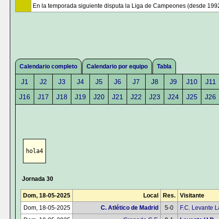
En la temporada siguiente disputa la Liga de Campeones (desde 199
Calendario completo
Calendario por equipo
Tabla
J1
J2
J3
J4
J5
J6
J7
J8
J9
J10
J11
J16
J17
J18
J19
J20
J21
J22
J23
J24
J25
J26
hola4
Jornada 30
Dom, 18-05-2025
Local
Res.
Visitante
Dom, 18-05-2025
C. Atlético de Madrid
5-0
F.C. Levante 