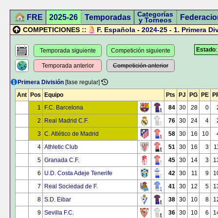
Categorías
FRE
2025-26
Temporadas
Federacio
y Torneos
COMPETICIONES ::
F. Española
-
2024-25
-
1.
Primera Di
Estado
Temporada siguiente
Competición siguiente
Temporada anterior
Competición anterior
Primera División
[fase regular]
Ant
Pos
Equipo
Pts
PJ
PG
PE
P
1
F.C. Barcelona
84
30
28
0
2
Real Madrid C.F.
76
30
24
4
3
C. Atlético de Madrid
58
30
16
10
4
Athletic Club
51
30
16
3
1
5
Granada C.F.
45
30
14
3
1
6
U.D. Costa Adeje Tenerife
42
30
11
9
1
7
Real Sociedad de F.
41
30
12
5
1
8
S.D. Eibar
38
30
10
8
1
9
Sevilla F.C.
36
30
10
6
1