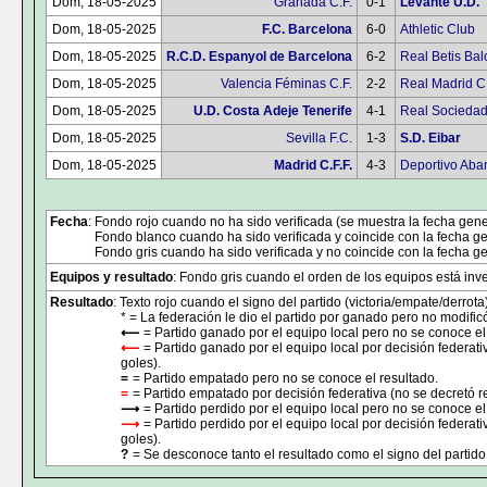
Dom, 18-05-2025
Granada C.F.
0-1
Levante U.D.
Dom, 18-05-2025
F.C. Barcelona
6-0
Athletic Club
Dom, 18-05-2025
R.C.D. Espanyol de Barcelona
6-2
Real Betis Ba
Dom, 18-05-2025
Valencia Féminas C.F.
2-2
Real Madrid C.
Dom, 18-05-2025
U.D. Costa Adeje Tenerife
4-1
Real Sociedad
Dom, 18-05-2025
Sevilla F.C.
1-3
S.D. Eibar
Dom, 18-05-2025
Madrid C.F.F.
4-3
Deportivo Aba
Fecha
: Fondo rojo cuando no ha sido verificada (se muestra la fecha gene
Fondo blanco cuando ha sido verificada y coincide con la fecha ge
Fondo gris cuando ha sido verificada y no coincide con la fecha ge
Equipos y resultado
: Fondo gris cuando el orden de los equipos está inver
Resultado
: Texto rojo cuando el signo del partido (victoria/empate/derrota
* = La federación le dio el partido por ganado pero no modificó
⟵
= Partido ganado por el equipo local pero no se conoce el
⟵
= Partido ganado por el equipo local por decisión federati
goles).
=
= Partido empatado pero no se conoce el resultado.
=
= Partido empatado por decisión federativa (no se decretó r
⟶
= Partido perdido por el equipo local pero no se conoce el
⟶
= Partido perdido por el equipo local por decisión federat
goles).
?
= Se desconoce tanto el resultado como el signo del partido 