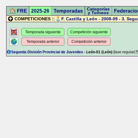
Categorías
FRE
2025-26
Temporadas
Federacio
y Torneos
COMPETICIONES ::
F. Castilla y León
-
2008-09
-
3.
Segun
Temporada siguiente
Competición siguiente
Temporada anterior
Competición anterior
Segunda División Provincial de Juveniles
- León-01 (León)
[fase regular]