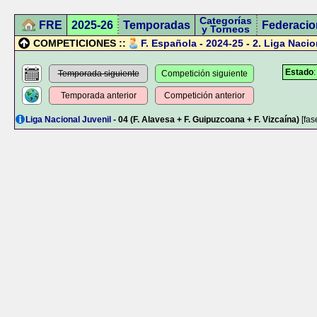
Categorías
FRE
2025-26
Temporadas
Federacio
y Torneos
COMPETICIONES ::
F. Española
-
2024-25
-
2.
Liga Nacio
Estado
Temporada siguiente
Competición siguiente
Temporada anterior
Competición anterior
Liga Nacional Juvenil
- 04 (F. Alavesa + F. Guipuzcoana + F. Vizcaína)
[fas