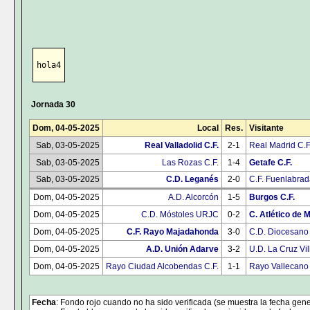
hola4
Jornada 30
Dom, 04-05-2025
Local
Res.
Visitante
Sab, 03-05-2025
Real Valladolid C.F.
2-1
Real Madrid C.F
Sab, 03-05-2025
Las Rozas C.F.
1-4
Getafe C.F.
Sab, 03-05-2025
C.D. Leganés
2-0
C.F. Fuenlabra
Dom, 04-05-2025
A.D. Alcorcón
1-5
Burgos C.F.
Dom, 04-05-2025
C.D. Móstoles URJC
0-2
C. Atlético de 
Dom, 04-05-2025
C.F. Rayo Majadahonda
3-0
C.D. Diocesano
Dom, 04-05-2025
A.D. Unión Adarve
3-2
U.D. La Cruz Vi
Dom, 04-05-2025
Rayo Ciudad Alcobendas C.F.
1-1
Rayo Vallecano
Fecha
: Fondo rojo cuando no ha sido verificada (se muestra la fecha gene