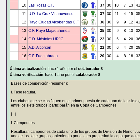
10
Las Rozas C.F.
37
30
10
7
13
4
11
U.D. La Cruz Villanovense
37
30
11
4
15
3
12
Rayo Ciudad Alcobendas C.F.
36
30
9
9
12
4
13
C.F. Rayo Majadahonda
35
30
9
8
13
3
14
C.D. Móstoles URJC
22
30
6
4
20
3
15
A.D. Alcorcón
22
30
6
4
20
2
16
C.F. Fuenlabrada
20
30
4
8
18
3
Última actualización
: hace 1 año por el
colaborador 8
.
Última verificación
: hace 1 año por el
colaborador 8
.
Bases de competición (resumen):
I. Fase regular.
Los clubes que se clasifiquen en el primer puesto de cada uno de los siete
entre los siete grupos, participarán en la Copa de Campeones
[...]
I. Campeones.
Resultarán campeones de cada uno de los grupos de División de Honor Juve
uno de los siete grupos, obteniendo por ello en propiedad la copa que acredi