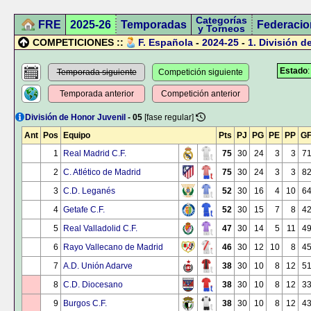
Categorías
FRE
2025-26
Temporadas
Federacio
y Torneos
COMPETICIONES ::
F. Española
-
2024-25
-
1.
División d
Estado
Temporada siguiente
Competición siguiente
Temporada anterior
Competición anterior
División de Honor Juvenil
- 05
[fase regular]
Ant
Pos
Equipo
Pts
PJ
PG
PE
PP
G
1
Real Madrid C.F.
75
30
24
3
3
7
2
C. Atlético de Madrid
75
30
24
3
3
8
3
C.D. Leganés
52
30
16
4
10
6
4
Getafe C.F.
52
30
15
7
8
4
5
Real Valladolid C.F.
47
30
14
5
11
4
6
Rayo Vallecano de Madrid
46
30
12
10
8
4
7
A.D. Unión Adarve
38
30
10
8
12
5
8
C.D. Diocesano
38
30
10
8
12
3
9
Burgos C.F.
38
30
10
8
12
4