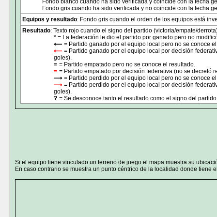
Fondo blanco cuando ha sido verificada y coincide con la fecha ge
Fondo gris cuando ha sido verificada y no coincide con la fecha ge
Equipos y resultado
: Fondo gris cuando el orden de los equipos está inver
Resultado
: Texto rojo cuando el signo del partido (victoria/empate/derrota
* = La federación le dio el partido por ganado pero no modificó
⟵
= Partido ganado por el equipo local pero no se conoce el
⟵
= Partido ganado por el equipo local por decisión federati
goles).
=
= Partido empatado pero no se conoce el resultado.
=
= Partido empatado por decisión federativa (no se decretó r
⟶
= Partido perdido por el equipo local pero no se conoce el
⟶
= Partido perdido por el equipo local por decisión federat
goles).
?
= Se desconoce tanto el resultado como el signo del partido 
Si el equipo tiene vinculado un terreno de juego el mapa muestra su ubicaci
En caso contrario se muestra un punto céntrico de la localidad donde tiene el