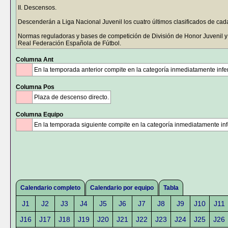
II. Descensos.
Descenderán a Liga Nacional Juvenil los cuatro últimos clasificados de cad
Normas reguladoras y bases de competición de División de Honor Juvenil y
Real Federación Española de Fútbol.
Columna Ant
En la temporada anterior compite en la categoría inmediatamente infer
Columna Pos
Plaza de descenso directo.
Columna Equipo
En la temporada siguiente compite en la categoría inmediatamente infe
Calendario completo
Calendario por equipo
Tabla
J1
J2
J3
J4
J5
J6
J7
J8
J9
J10
J11
J16
J17
J18
J19
J20
J21
J22
J23
J24
J25
J26