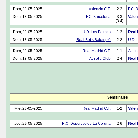
Dom, 11-05-2025
Valencia C.F.
2-2
F.C. 
Dom, 18-05-2025
F.C. Barcelona
3-3
Valen
[3-4]
Dom, 11-05-2025
U.D. Las Palmas
1-3
Real 
Dom, 18-05-2025
Real Betis Balompié
2-2
U.D. 
Dom, 11-05-2025
Real Madrid C.F.
1-1
Athlet
Dom, 18-05-2025
Athletic Club
2-4
Real 
Semifinales
Mie, 28-05-2025
Real Madrid C.F.
1-2
Valen
Jue, 29-05-2025
R.C. Deportivo de La Coruña
2-6
Real 