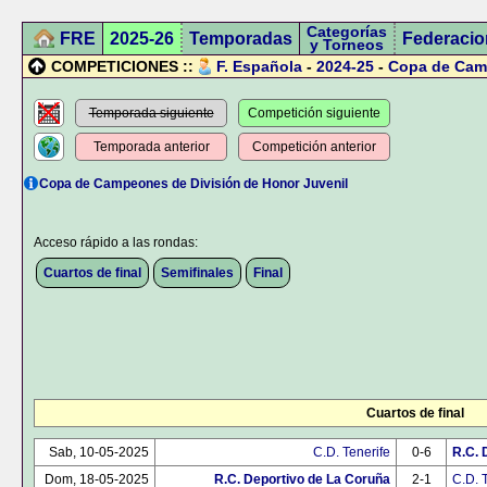
Categorías
FRE
2025-26
Temporadas
Federacio
y Torneos
COMPETICIONES ::
F. Española
-
2024-25
-
Copa de Cam
Temporada siguiente
Competición siguiente
Temporada anterior
Competición anterior
Copa de Campeones de División de Honor Juvenil
Acceso rápido a las rondas:
Cuartos de final
Semifinales
Final
Cuartos de final
Sab, 10-05-2025
C.D. Tenerife
0-6
R.C. 
Dom, 18-05-2025
R.C. Deportivo de La Coruña
2-1
C.D. 