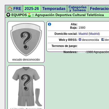
Categorías
FRE
2025-26
Temporadas
Federacio
y Torneos
EQUIPOS
:: Agrupación Deportiva Cultural Telefónica
Alta:
Baja:
1980
Domicilio social:
Madrid
(
Madrid
)
Web y RRSS:
desconocida
des
Terrenos de juego:
Nombres:
0000
-1980 Agrupación 
escudo desconocido