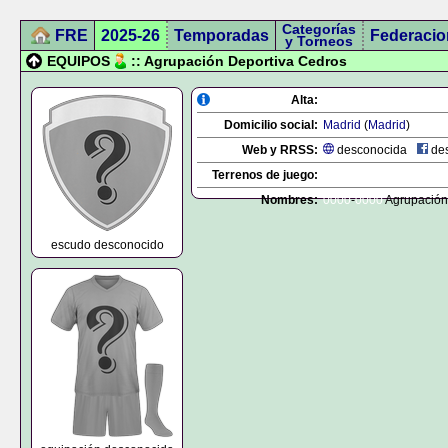
Categorías
FRE
2025-26
Temporadas
Federacio
y Torneos
EQUIPOS
:: Agrupación Deportiva Cedros
Alta:
Domicilio social:
Madrid
(
Madrid
)
Web y RRSS:
desconocida
des
Terrenos de juego:
Nombres:
0000
-
0000
Agrupación
escudo desconocido