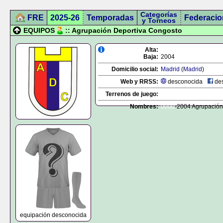
Categorías
FRE
2025-26
Temporadas
Federacio
y Torneos
EQUIPOS
:: Agrupación Deportiva Congosto
Alta:
Baja:
2004
Domicilio social:
Madrid
(
Madrid
)
Web y RRSS:
desconocida
des
Terrenos de juego:
Nombres:
0000
-2004 Agrupación
equipación desconocida