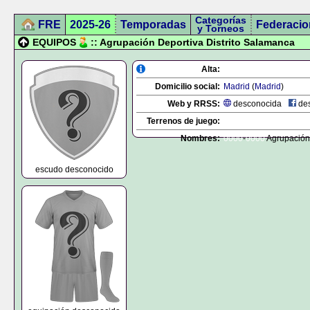
Categorías
FRE
2025-26
Temporadas
Federacio
y Torneos
EQUIPOS
:: Agrupación Deportiva Distrito Salamanca
Alta:
Domicilio social:
Madrid
(
Madrid
)
Web y RRSS:
desconocida
des
Terrenos de juego:
Nombres:
0000
-
0000
Agrupación 
escudo desconocido