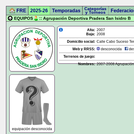
Categorías
FRE
2025-26
Temporadas
Federacio
y Torneos
EQUIPOS
:: Agrupación Deportiva Pradera San Isidro B
Alta:
2007
Baja:
2008
Domicilio social:
Calle Cabo Suceso Terr
Web y RRSS:
desconocida
des
Terrenos de juego:
Nombres:
2007-2008 Agrupación 
equipación desconocida