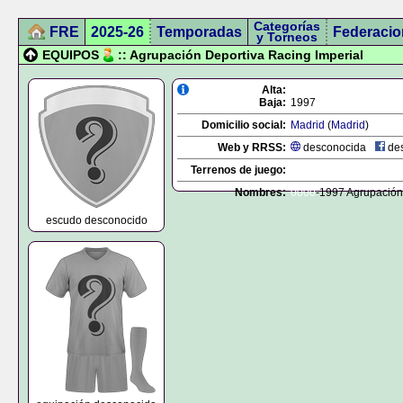
Categorías
FRE
2025-26
Temporadas
Federacio
y Torneos
EQUIPOS
:: Agrupación Deportiva Racing Imperial
Alta:
Baja:
1997
Domicilio social:
Madrid
(
Madrid
)
Web y RRSS:
desconocida
des
Terrenos de juego:
Nombres:
0000
-1997 Agrupación
escudo desconocido