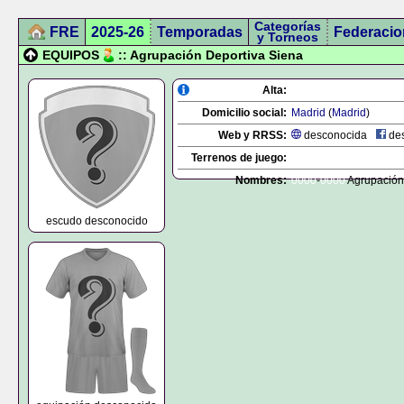
Categorías
FRE
2025-26
Temporadas
Federacio
y Torneos
EQUIPOS
:: Agrupación Deportiva Siena
Alta:
Domicilio social:
Madrid
(
Madrid
)
Web y RRSS:
desconocida
des
Terrenos de juego:
Nombres:
0000
-
0000
Agrupación
escudo desconocido