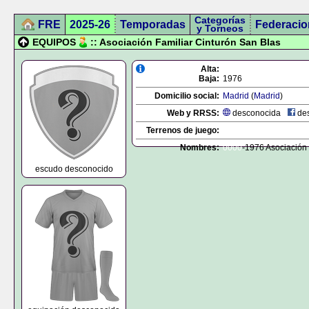
Categorías
FRE
2025-26
Temporadas
Federacio
y Torneos
EQUIPOS
:: Asociación Familiar Cinturón San Blas
Alta:
Baja:
1976
Domicilio social:
Madrid
(
Madrid
)
Web y RRSS:
desconocida
des
Terrenos de juego:
Nombres:
0000
-1976 Asociación 
escudo desconocido