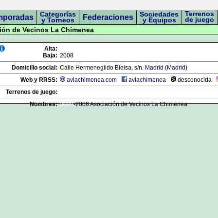
Terrenos
Categorías
Sociedades
mporadas
Federaciones
de juego
y Torneos
y Equipos
ción de Vecinos La Chimenea
Alta:
Baja:
2008
Domicilio social:
Calle Hermenegildo Bielsa, s/n.
Madrid
(
Madrid
)
Web y RRSS:
avlachimenea.com
avlachimenea
desconocida
Terrenos de juego:
Nombres:
0000
-2008 Asociación de Vecinos La Chimenea