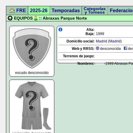
Categorías
FRE
2025-26
Temporadas
Federacio
y Torneos
EQUIPOS
:: Abraxas Parque Norte
Alta:
Baja:
1999
Domicilio social:
Madrid
(
Madrid
)
Web y RRSS:
desconocida
des
Terrenos de juego:
Nombres:
0000
-1999 Abraxas Pa
escudo desconocido