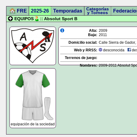
Categorías
FRE
2025-26
Temporadas
Federacio
y Torneos
EQUIPOS
:: Absolut Sport B
Alta:
2009
Baja:
2011
Domicilio social:
Calle Sierra de Gador, 
Web y RRSS:
desconocida
des
Terrenos de juego:
Nombres:
2009-2011 Absolut Spo
equipación de la sociedad