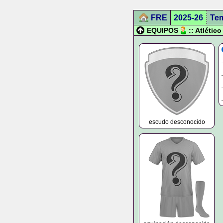
FRE
2025-26
Te
EQUIPOS
:: Atléti
escudo desconocido