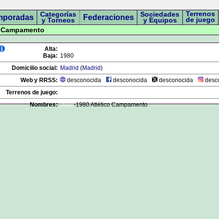
Terrenos
Categorías
Sociedades
mporadas
Federaciones
de juego
y Torneos
y Equipos
co Campamento
Alta:
Baja:
1980
Domicilio social:
Madrid
(
Madrid
)
Web y RRSS:
desconocida
desconocida
desconocida
desc
Terrenos de juego:
Nombres:
0000
-1980 Atlético Campamento