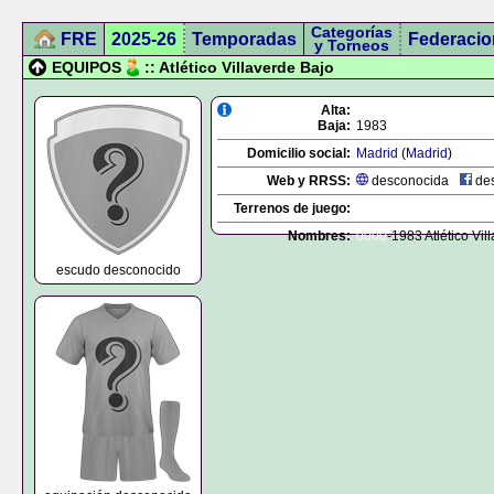
Categorías
FRE
2025-26
Temporadas
Federacio
y Torneos
EQUIPOS
:: Atlético Villaverde Bajo
Alta:
Baja:
1983
Domicilio social:
Madrid
(
Madrid
)
Web y RRSS:
desconocida
des
Terrenos de juego:
Nombres:
0000
-1983 Atlético Vil
escudo desconocido