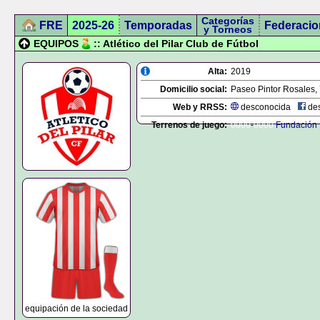
Categorías
FRE
2025-26
Temporadas
Federacio
y Torneos
EQUIPOS
:: Atlético del Pilar Club de Fútbol
Alta:
2019
Domicilio social:
Paseo Pintor Rosales, 
Web y RRSS:
desconocida
des
Terrenos de juego:
0000
-
0000
Fundación
equipación de la sociedad