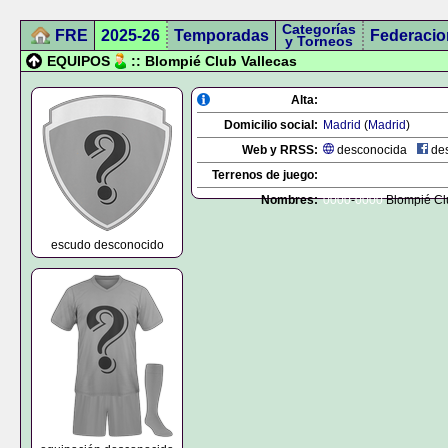
Categorías
FRE
2025-26
Temporadas
Federacio
y Torneos
EQUIPOS
:: Blompié Club Vallecas
Alta:
Domicilio social:
Madrid
(
Madrid
)
Web y RRSS:
desconocida
des
Terrenos de juego:
Nombres:
0000
-
0000
Blompié Cl
escudo desconocido