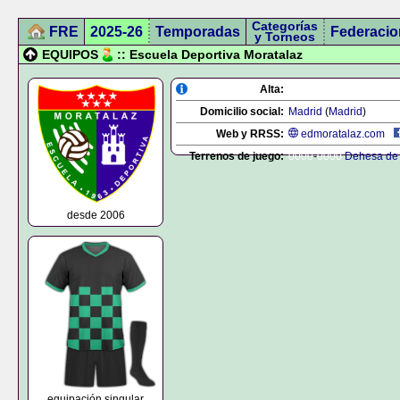
Categorías
FRE
2025-26
Temporadas
Federacio
y Torneos
EQUIPOS
:: Escuela Deportiva Moratalaz
Alta:
Domicilio social:
Madrid
(
Madrid
)
Web y RRSS:
edmoratalaz.com
Terrenos de juego:
0000
-
0000
Dehesa de 
desde 2006
equipación singular