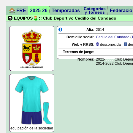
Categorías
FRE
2025-26
Temporadas
Federacio
y Torneos
EQUIPOS
:: Club Deportivo Cedillo del Condado
Alta:
2014
Domicilio social:
Cedillo del Condado
(
Web y RRSS:
desconocida
des
Terrenos de juego:
Nombres:
2022-
0000
Club Depor
2014-2022 Club Deport
equipación de la sociedad