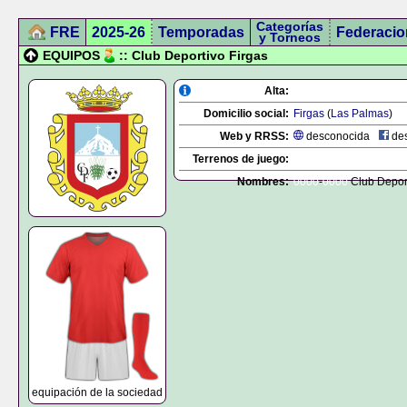
Categorías
FRE
2025-26
Temporadas
Federacio
y Torneos
EQUIPOS
:: Club Deportivo Firgas
Alta:
Domicilio social:
Firgas
(
Las Palmas
)
Web y RRSS:
desconocida
des
Terrenos de juego:
Nombres:
0000
-
0000
Club Deport
equipación de la sociedad