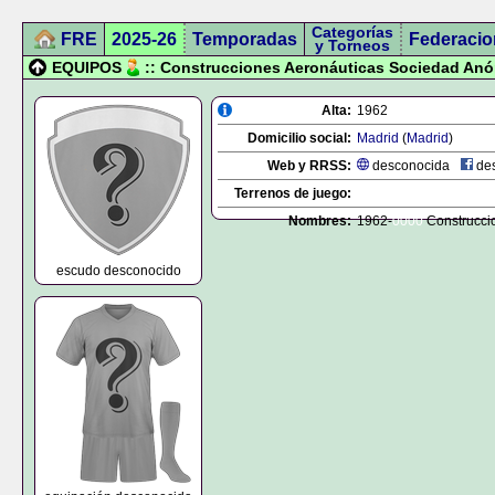
Categorías
FRE
2025-26
Temporadas
Federacio
y Torneos
EQUIPOS
:: Construcciones Aeronáuticas Sociedad Anó
Alta:
1962
Domicilio social:
Madrid
(
Madrid
)
Web y RRSS:
desconocida
des
Terrenos de juego:
Nombres:
1962-
0000
Construcci
escudo desconocido