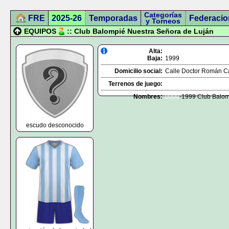
Categorías
FRE
2025-26
Temporadas
Federacio
y Torneos
EQUIPOS
:: Club Balompié Nuestra Señora de Luján
Alta:
Baja:
1999
Domicilio social:
Calle Doctor Román Cas
Terrenos de juego:
Nombres:
0000
-1999 Club Balom
escudo desconocido