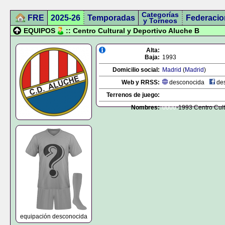
Categorías
FRE
2025-26
Temporadas
Federacio
y Torneos
EQUIPOS
:: Centro Cultural y Deportivo Aluche B
Alta:
Baja:
1993
Domicilio social:
Madrid
(
Madrid
)
Web y RRSS:
desconocida
des
Terrenos de juego:
Nombres:
0000
-1993 Centro Cult
equipación desconocida