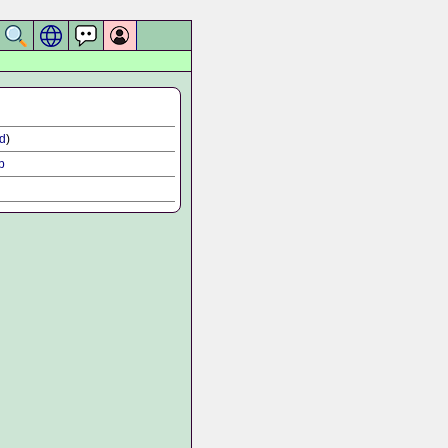
d
)
b