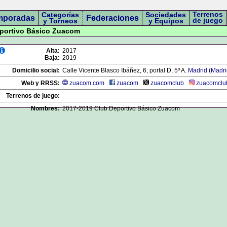
Terrenos
Categorías
Sociedades
mporadas
Federaciones
de juego
y Torneos
y Equipos
eportivo Básico Zuacom
Alta:
2017
Baja:
2019
Domicilio social:
Calle Vicente Blasco Ibáñez, 6, portal D, 5º A.
Madrid
(
Madri
Web y RRSS:
zuacom.com
zuacom
zuacomclub
zuacomclu
Terrenos de juego:
Nombres:
2017-2019 Club Deportivo Básico Zuacom