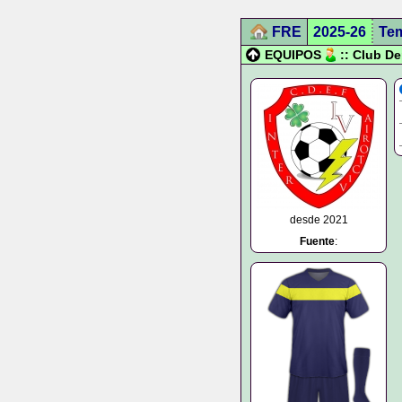
FRE
2025-26
Te
EQUIPOS
:: Club De
desde 2021
Fuente
: