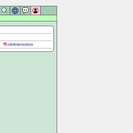
a
cdefintervictoria