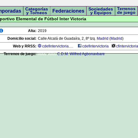
Terrenos
Categorías
Sociedades
mporadas
Federaciones
de juego
y Torneos
y Equipos
portivo Elemental de Fútbol Inter Victoria
Alta:
2019
Domicilio social:
Calle Alcalá de Guadaíra, 2, 8º Izq.
Madrid
(
Madrid
)
Web y RRSS:
cdefintervictoria.com
cdefintervictoria
cfintervictori
Terrenos de juego:
0000
-
0000
C.D.M. Wilfred Agbonavbare