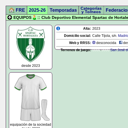
Categorías
FRE
2025-26
Temporadas
Federacio
y Torneos
EQUIPOS
:: Club Deportivo Elemental Spartac de Hortal
Alta:
2023
Domicilio social:
Calle Tíjola, s/n.
Madri
Web y RRSS:
desconocida
des
Terrenos de juego:
0000
-
0000
San José d
desde 2023
equipación de la sociedad