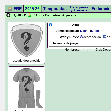
Categorías
FRE
2025-26
Temporadas
Federacio
y Torneos
EQUIPOS
:: Club Deportivo Agrícola
Alta:
Domicilio social:
Madrid
(
Madrid
)
Web y RRSS:
desconocida
des
Terrenos de juego:
Nombres:
0000
-
0000
Club Deport
escudo desconocido